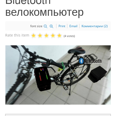
велокомпьютер
font size
Print
Email
Комментарии (2)
Rate this item
(4 votes)