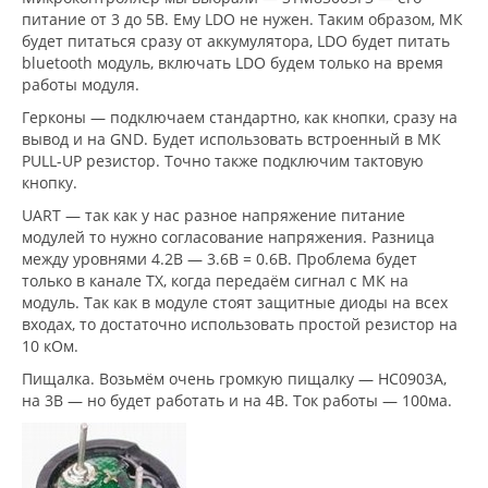
питание от 3 до 5В. Ему LDO не нужен. Таким образом, МК
будет питаться сразу от аккумулятора, LDO будет питать
bluetooth модуль, включать LDO будем только на время
работы модуля.
Герконы — подключаем стандартно, как кнопки, сразу на
вывод и на GND. Будет использовать встроенный в МК
PULL-UP резистор. Точно также подключим тактовую
кнопку.
UART — так как у нас разное напряжение питание
модулей то нужно согласование напряжения. Разница
между уровнями 4.2В — 3.6В = 0.6В. Проблема будет
только в канале TX, когда передаём сигнал с МК на
модуль. Так как в модуле стоят защитные диоды на всех
входах, то достаточно использовать простой резистор на
10 кОм.
Пищалка. Возьмём очень громкую пищалку — HC0903A,
на 3В — но будет работать и на 4В. Ток работы — 100ма.