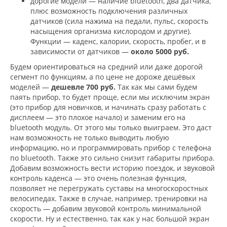
дорогие модели — наличие bluetooth, два датчика,
плюс возможность подключения различных
датчиков (сила нажима на педали, пульс, скорость
насыщения организма кислородом и другие).
Функции — каденс, калории, скорость, пробег, и в
зависимости от датчиков —
около 5000 руб.
Будем ориентироваться на средний или даже дорогой
сегмент по функциям, а по цене не дороже дешёвых
моделей —
дешевле 700 руб.
Так как мы сами будем
паять прибор, то будет проще, если мы исключим экран
(это прибор для новичков, и начинать сразу работать с
дисплеем — это плохое начало) и заменим его на
bluetooth модуль. От этого мы только выиграем. Это даст
нам возможность не только выводить любую
информацию, но и программировать прибор с телефона
по bluetooth. Также это сильно снизит габариты прибора.
Добавим возможность вести историю поездок, и звуковой
контроль каденса — это очень полезная функция,
позволяет не перегружать суставы на многоскоростных
велосипедах. Также в случае, например, тренировки на
скорость — добавим звуковой контроль минимальной
скорости. Ну и естественно, так как у нас большой экран