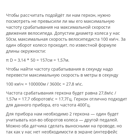
Чтобы рассчитать подойдёт ли нам геркон, нужно
посмотреть не превысили ли мы его максимальную
частоту срабатывания на максимальной скорости
движения велосипеда. Допустим диаметр колеса у нас
50см, максимальная скорость велосипедиста 100 км\ч. За
один оборот колесо проходит, по известной формуле
длины окружности:
π D = 3,14 * 50 = 157см = 1,57м.
Чтобы найти частоту срабатывания в секунду надо
перевести максимальную скорость в метры в секунду
100 км\ч = 100000м / 3600с = 27,8 м\с.
Частота срабатывания геркона будет равна 27,8м\с /
1,57м = 17,7 оборотов\с = 17,7Гц. Геркон отлично подходит
для данного прибора, его частота 400Гц.
Для прибора нам необходимо 2 геркона — один будет
учитывать кол-во оборотов колеса — другой педалей.
Можно оба датчика сделать выносными на проводе, но
так как у нас нет необходимости в экране (интерфейс