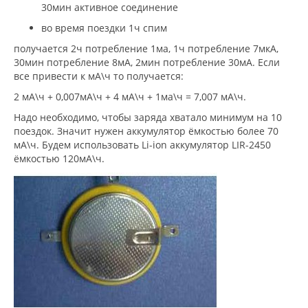
30мин активное соединение
во время поездки 1ч спим
получается 2ч потребление 1ма, 1ч потребление 7мкА,
30мин потребление 8мА, 2мин потребление 30мА. Если
все привести к мА\ч то получается:
2 мА\ч + 0,007мА\ч + 4 мА\ч + 1ма\ч = 7,007 мА\ч.
Надо необходимо, чтобы заряда хватало минимум на 10
поездок. Значит нужен аккумулятор ёмкостью более 70
мА\ч. Будем использовать Li-ion аккумулятор LIR-2450
ёмкостью 120мА\ч.